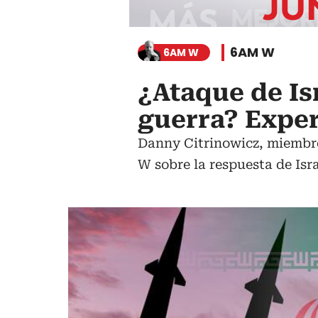
6AM W
6AM W
¿Ataque de Is
guerra? Expe
Danny Citrinowicz, miembro
W sobre la respuesta de Isra