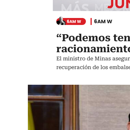
6AM W
6AM W
“Podemos tene
racionamient
El ministro de Minas asegur
recuperación de los embalse