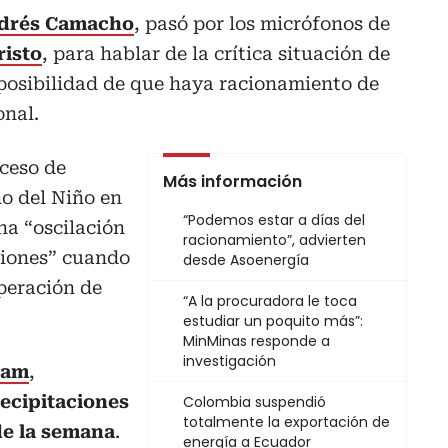
ndrés Camacho
, pasó por los micrófonos de
risto
, para hablar de la crítica situación de
a posibilidad de que haya racionamiento de
onal.
ceso de
Más información
o del Niño en
“Podemos estar a días del
a “oscilación
racionamiento”, advierten
ciones” cuando
desde Asoenergía
uperación de
“A la procuradora le toca
estudiar un poquito más”:
MinMinas responde a
investigación
eam
,
ecipitaciones
Colombia suspendió
totalmente la exportación de
 de la semana
.
energía a Ecuador