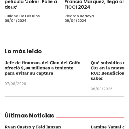
película ‘Joker: Folie á
Francia Márquez, llega al
deux’
FICCI 2024
Juliana De Los Ríos
Ricardo Bedoya
09/04/2024
09/04/2024
Lo más leído
Jefe de finanzas del Clan del Golfo
Qué subsidios rec
ofreció $500 millones a teniente
C01 en la nueva c
para evitar su captura
RUI: Beneficios y
saber
07/08/2026
06/08/2026
Últimas Noticias
Ryan Castro y Feid lanzan
Lamine Yamal ca