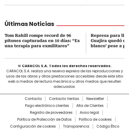
Últimas Noticias
Tom Rahill rompe record de 96
Represa para lle
pitones capturadas en 10 días: “Es
Guajira quedó en 
una terapia para exmilitares”
blanco’ pese a p
© CARACOL S.A. Todos los derechos reservados.
CARACOL S.A. realiza una reserva expresa de las reproducciones y
usos de las obras y otras prestaciones accesibles desde este sitio
web a medios de lectura mecánica u otros medios que resulten
adecuados.
Contacto
Contacto Ventas
Newsletter
Pago electrónico clientes
Alta de Clientes
Registro de proveedores
Aviso legal
Política de Protección de Datos
Política de cookies
Configuración de cookies
Transparencia
Código Ético