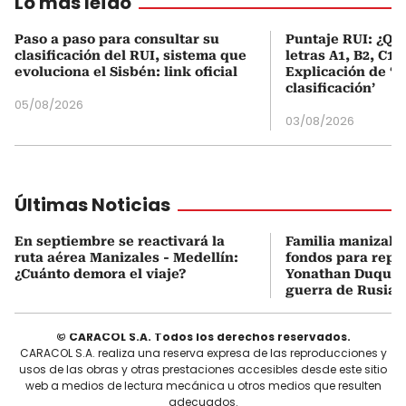
Lo más leído
Paso a paso para consultar su
Puntaje RUI: ¿Qué
clasificación del RUI, sistema que
letras A1, B2, C1 
evoluciona el Sisbén: link oficial
Explicación de ‘
clasificación’
05/08/2026
03/08/2026
Últimas Noticias
En septiembre se reactivará la
Familia manizale
ruta aérea Manizales - Medellín:
fondos para repat
¿Cuánto demora el viaje?
Yonathan Duque,
guerra de Rusia-
© CARACOL S.A. Todos los derechos reservados.
CARACOL S.A. realiza una reserva expresa de las reproducciones y
usos de las obras y otras prestaciones accesibles desde este sitio
web a medios de lectura mecánica u otros medios que resulten
adecuados.