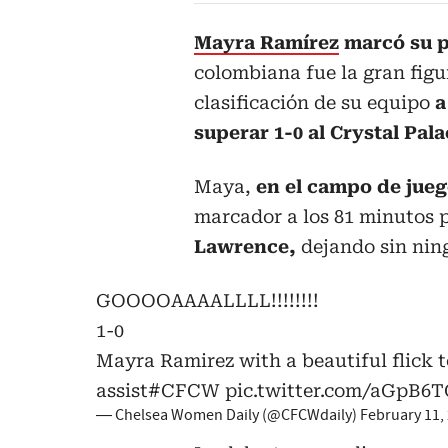
Mayra Ramírez
marcó su p
colombiana fue la gran figu
clasificación de su equipo
a
superar 1-0 al Crystal Pala
Maya,
en el campo de jueg
marcador a los 81 minutos 
Lawrence,
dejando sin nin
GOOOOAAAALLLL!!!!!!!!
1-0
Mayra Ramirez with a beautiful flick t
assist
#CFCW
pic.twitter.com/aGpB6
— Chelsea Women Daily (@CFCWdaily)
February 11,