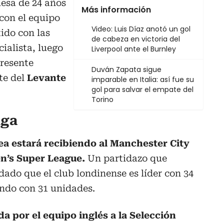
esa de 24 años
Más información
con el equipo
Video: Luis Díaz anotó un gol
tido con las
de cabeza en victoria del
ialista, luego
Liverpool ante el Burnley
presente
Duván Zapata sigue
te del
Levante
imparable en Italia: así fue su
gol para salvar el empate del
Torino
iga
ea estará recibiendo al Manchester City
en’s Super League.
Un partidazo que
dado que el club londinense es líder con 34
undo con 31 unidades.
da por el equipo inglés a la Selección