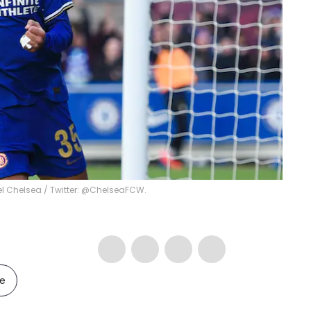
el Chelsea / Twitter: @ChelseaFCW.
le