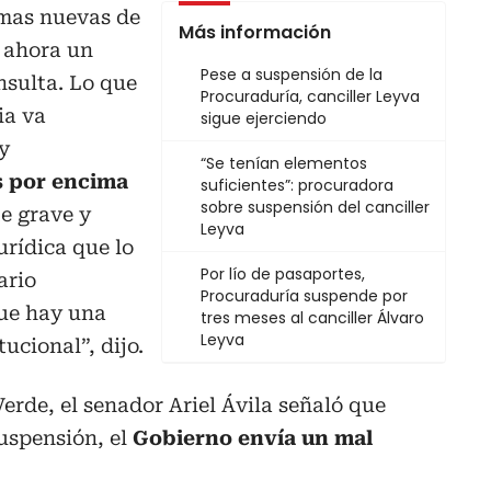
rmas nuevas de
Más información
á ahora un
Pese a suspensión de la
nsulta. Lo que
Procuraduría, canciller Leyva
ia va
sigue ejerciendo
y
“Se tenían elementos
s por encima
suficientes”: procuradora
sobre suspensión del canciller
e grave y
Leyva
urídica que lo
Por lío de pasaportes,
ario
Procuraduría suspende por
ue hay una
tres meses al canciller Álvaro
Leyva
ucional”, dijo.
erde, el senador Ariel Ávila señaló que
uspensión, el
Gobierno envía un mal