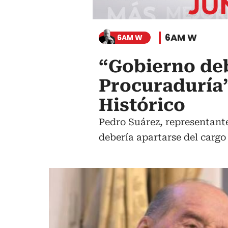
6AM W
6AM W
“Gobierno deb
Procuraduría”
Histórico
Pedro Suárez, representante
debería apartarse del cargo 