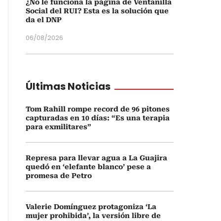
¿No le funciona la página de Ventanilla
Social del RUI? Esta es la solución que
da el DNP
06/08/2026
Últimas Noticias
Tom Rahill rompe record de 96 pitones
capturadas en 10 días: “Es una terapia
para exmilitares”
Represa para llevar agua a La Guajira
quedó en ‘elefante blanco’ pese a
promesa de Petro
Valerie Domínguez protagoniza ‘La
mujer prohibida’, la versión libre de