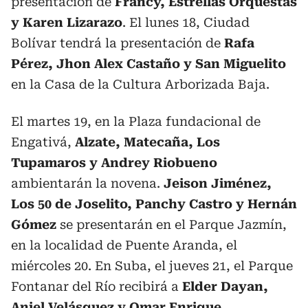
presentación de
Francy, Estrellas Orquestas
y Karen Lizarazo
. El lunes 18, Ciudad
Bolívar tendrá la presentación de
Rafa
Pérez, Jhon Alex Castaño y San Miguelito
en la Casa de la Cultura Arborizada Baja.
El martes 19, en la Plaza fundacional de
Engativá,
Alzate, Matecaña, Los
Tupamaros y Andrey Riobueno
ambientarán la novena.
Jeison Jiménez,
Los 50 de Joselito, Panchy Castro y Hernán
Gómez
se presentarán en el Parque Jazmín,
en la localidad de Puente Aranda, el
miércoles 20. En Suba, el jueves 21, el Parque
Fontanar del Río recibirá a
Elder Dayan,
Aniel Velásquez y Omar Enrique.