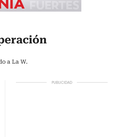
uperación
do a La W.