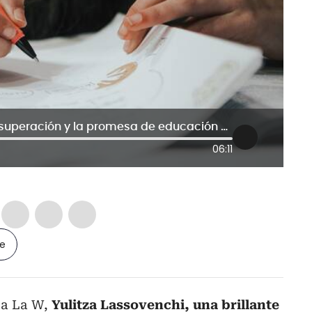
Yulitza Lassovenchi: un ejemplo de superación y la promesa de educación superior
06:11
le
 a La W,
Yulitza Lassovenchi, una brillante