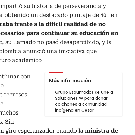
mpartió su historia de perseverancia y
er obtenido un destacado puntaje de 401 en
aba frente a la difícil realidad de no
ecesarios para continuar su educación en
o, su llamado no pasó desapercibido, y la
olombia anunció una iniciativa que
turo académico.
ontinuar con
Más información
io
Grupo Espumados se une a
e recursos
Soluciones W para donar
ue
colchones a comunidad
indígena en Cesar
 muchos
s. Sin
un giro esperanzador cuando la
ministra de