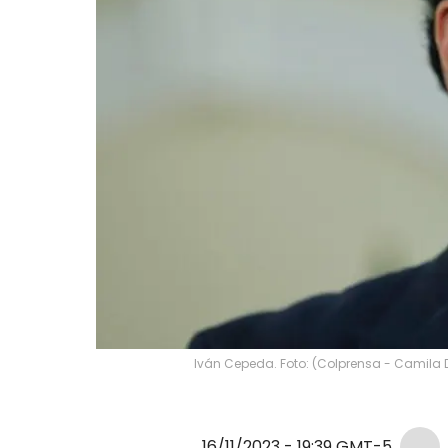
Iván Cepeda. Foto: (Colprensa - Camila 
16/11/2023 - 19:39
GMT-5