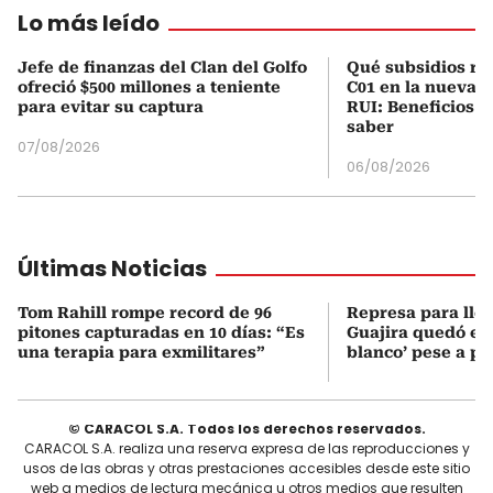
Lo más leído
Jefe de finanzas del Clan del Golfo
Qué subsidios rec
ofreció $500 millones a teniente
C01 en la nueva c
para evitar su captura
RUI: Beneficios y
saber
07/08/2026
06/08/2026
Últimas Noticias
Tom Rahill rompe record de 96
Represa para lle
pitones capturadas en 10 días: “Es
Guajira quedó en 
una terapia para exmilitares”
blanco’ pese a p
© CARACOL S.A. Todos los derechos reservados.
CARACOL S.A. realiza una reserva expresa de las reproducciones y
usos de las obras y otras prestaciones accesibles desde este sitio
web a medios de lectura mecánica u otros medios que resulten