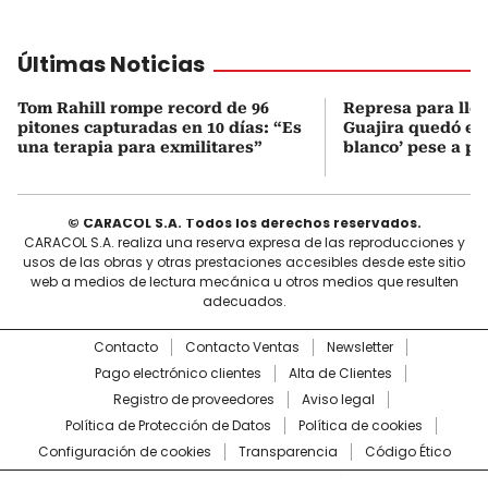
Últimas Noticias
Tom Rahill rompe record de 96
Represa para lle
pitones capturadas en 10 días: “Es
Guajira quedó en 
una terapia para exmilitares”
blanco’ pese a p
© CARACOL S.A. Todos los derechos reservados.
CARACOL S.A. realiza una reserva expresa de las reproducciones y
usos de las obras y otras prestaciones accesibles desde este sitio
web a medios de lectura mecánica u otros medios que resulten
adecuados.
Contacto
Contacto Ventas
Newsletter
Pago electrónico clientes
Alta de Clientes
Registro de proveedores
Aviso legal
Política de Protección de Datos
Política de cookies
Configuración de cookies
Transparencia
Código Ético