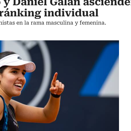
 y Daniel Galán asciend
 ránking individual
tenistas en la rama masculina y femenina.