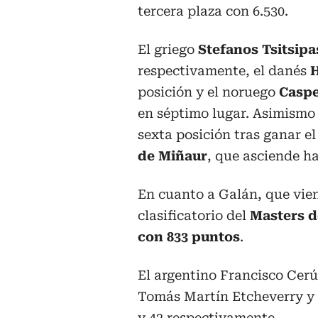
tercera plaza con 6.530.
El griego
Stefanos Tsitsip
respectivamente, el danés
posición y el noruego
Casp
en séptimo lugar. Asimismo 
sexta posición tras ganar e
de Miñaur
, que asciende h
En cuanto a Galán, que vien
clasificatorio del
Masters d
con 833 puntos
.
El argentino Francisco Cerú
Tomás Martín Etcheverry y 
y 42 respectivamente.