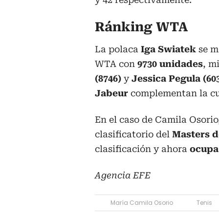
Ránking WTA
La polaca
Iga Swiatek
se ma
WTA con
9730 unidades
, m
(8746)
y
Jessica Pegula (60
Jabeur
complementan la cua
En el caso de Camila Osorio
clasificatorio del
Masters d
clasificación y ahora
ocupa 
Agencia EFE
María Camila Osorio
Tenis