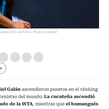
Masters 1000 de Roma. (Photo by Robert
le
iel Galán
ascendieron puestos en el ránking
 tenistas del mundo.
La cucuteña ascendió
tado de la WTA
, mientras que
el bumangués