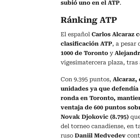
subió uno en el ATP
.
Ránking ATP
El español
Carlos Alcaraz 
clasificación ATP
, a pesar 
1000 de Toronto
y
Alejand
vigesimatercera plaza, tras 
Con 9.395 puntos,
Alcaraz,
unidades ya que defendía
ronda en Toronto, mantie
ventaja de 600 puntos sobr
Novak Djokovic (8.795)
que
del torneo canadiense, en t
ruso
Daniil Medvedev
cont