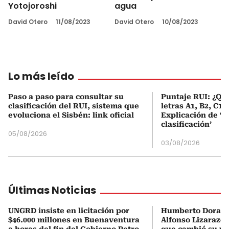
Yotojoroshi
agua
David Otero
11/08/2023
David Otero
10/08/2023
Lo más leído
Paso a paso para consultar su
Puntaje RUI: ¿Qué
clasificación del RUI, sistema que
letras A1, B2, C1 
evoluciona el Sisbén: link oficial
Explicación de ‘
clasificación’
05/08/2026
03/08/2026
Últimas Noticias
UNGRD insiste en licitación por
Humberto Dorado
$46.000 millones en Buenaventura
Alfonso Lizarazo 
a horas del fin del Gobierno Petro
que cambió su vid