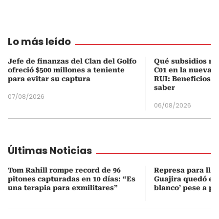
Lo más leído
Jefe de finanzas del Clan del Golfo
Qué subsidios rec
ofreció $500 millones a teniente
C01 en la nueva c
para evitar su captura
RUI: Beneficios y
saber
07/08/2026
06/08/2026
Últimas Noticias
Tom Rahill rompe record de 96
Represa para lle
pitones capturadas en 10 días: “Es
Guajira quedó en 
una terapia para exmilitares”
blanco’ pese a p