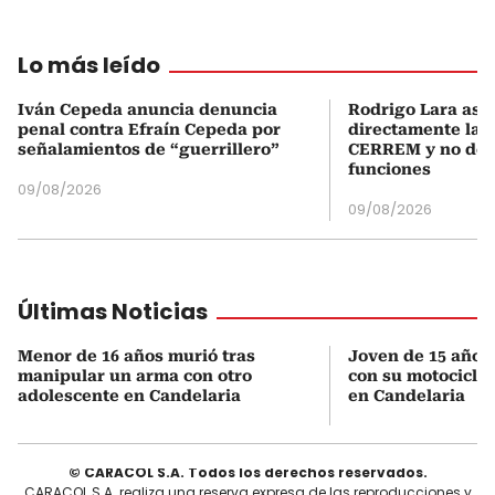
Lo más leído
Iván Cepeda anuncia denuncia
Rodrigo Lara asu
penal contra Efraín Cepeda por
directamente la P
señalamientos de “guerrillero”
CERREM y no del
funciones
09/08/2026
09/08/2026
Últimas Noticias
Menor de 16 años murió tras
Joven de 15 años 
manipular un arma con otro
con su motocicleta
adolescente en Candelaria
en Candelaria
© CARACOL S.A. Todos los derechos reservados.
CARACOL S.A. realiza una reserva expresa de las reproducciones y