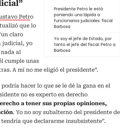
icial”
Presidente Petro le está
poniendo una lápida a
ustavo Petr
o
funcionarios judiciales: fiscal
ualizó que lo
Barbosa
“un claro
Yo soy el jefe de Estado, por
 judicial, yo
tanto el jefe del fiscal: Petro a
Barbosa
 nada al
 él cumple unas
as. A mí no me eligió el presidente”.
podría hacer lo que se le dé la gana en el
esidente no es experto en derecho
erecho a tener sus propias opiniones,
ución
. Yo no soy subalterno del presidente de
él tendría que declararme insubsistente”.