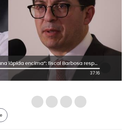
“El presidente me acaba de poner una lápida encima”: fiscal Barbosa responde a Petro
37:16
le