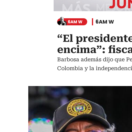
6AM W
6AM W
“El president
encima”: fisc
Barbosa además dijo que Pet
Colombia y la independenci