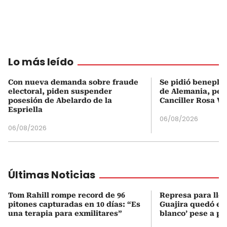
Lo más leído
Con nueva demanda sobre fraude
Se pidió beneplá
electoral, piden suspender
de Alemania, pero
posesión de Abelardo de la
Canciller Rosa Vi
Espriella
06/08/2026
06/08/2026
Últimas Noticias
Tom Rahill rompe record de 96
Represa para lle
pitones capturadas en 10 días: “Es
Guajira quedó en 
una terapia para exmilitares”
blanco’ pese a p