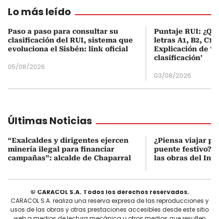
Lo más leído
Paso a paso para consultar su
Puntaje RUI: ¿Qué
clasificación del RUI, sistema que
letras A1, B2, C1 
evoluciona el Sisbén: link oficial
Explicación de ‘
clasificación’
05/08/2026
03/08/2026
Últimas Noticias
“Exalcaldes y dirigentes ejercen
¿Piensa viajar po
minería ilegal para financiar
puente festivo? 
campañas”: alcalde de Chaparral
las obras del Inv
© CARACOL S.A. Todos los derechos reservados.
CARACOL S.A. realiza una reserva expresa de las reproducciones y
usos de las obras y otras prestaciones accesibles desde este sitio
web a medios de lectura mecánica u otros medios que resulten