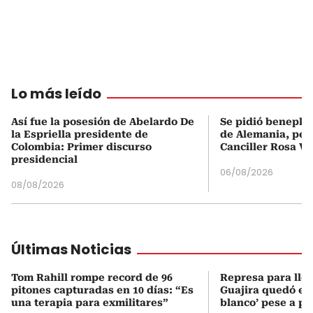
Lo más leído
Así fue la posesión de Abelardo De
Se pidió beneplá
la Espriella presidente de
de Alemania, pero
Colombia: Primer discurso
Canciller Rosa Vi
presidencial
06/08/2026
08/08/2026
Últimas Noticias
Tom Rahill rompe record de 96
Represa para lle
pitones capturadas en 10 días: “Es
Guajira quedó en 
una terapia para exmilitares”
blanco’ pese a p