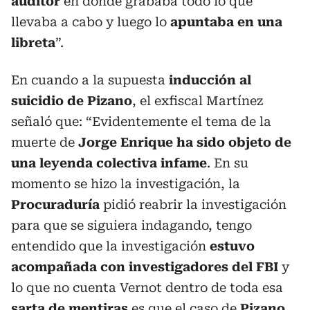
auditor
en donde grababa todo lo que
llevaba a cabo y luego lo
apuntaba en una
libreta
”.
En cuando a la supuesta
inducción al
suicidio de Pizano
, el exfiscal Martínez
señaló que: “Evidentemente el tema de la
muerte de
Jorge Enrique ha sido objeto de
una leyenda colectiva infame
. En su
momento se hizo la investigación, la
Procuraduría
pidió reabrir la investigación
para que se siguiera indagando, tengo
entendido que la investigación
estuvo
acompañada con investigadores del FBI
y
lo que no cuenta Vernot dentro de toda esa
sarta de mentiras
es que el caso de
Pizano