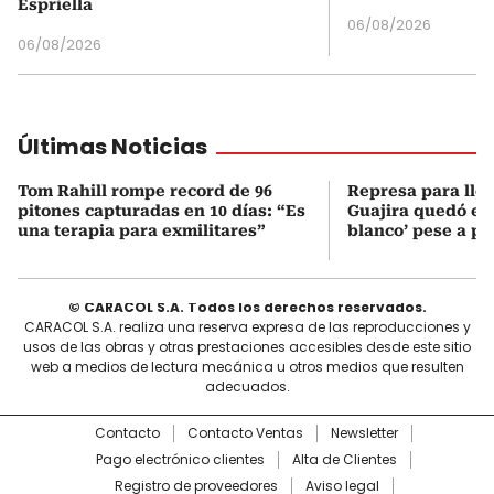
Espriella
06/08/2026
06/08/2026
Últimas Noticias
Tom Rahill rompe record de 96
Represa para lle
pitones capturadas en 10 días: “Es
Guajira quedó en 
una terapia para exmilitares”
blanco’ pese a p
© CARACOL S.A. Todos los derechos reservados.
CARACOL S.A. realiza una reserva expresa de las reproducciones y
usos de las obras y otras prestaciones accesibles desde este sitio
web a medios de lectura mecánica u otros medios que resulten
adecuados.
Contacto
Contacto Ventas
Newsletter
Pago electrónico clientes
Alta de Clientes
Registro de proveedores
Aviso legal