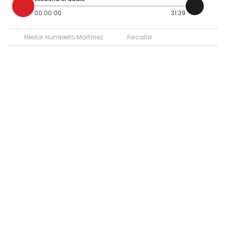
00:00:00
31:39
Néstor Humberto Martínez
Fiscalía