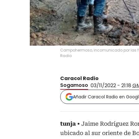
Campohermoso, incomunicado por las fuer
Radio
Caracol Radio
Sogamoso
03/11/2022 - 21:18
G
Añadir Caracol Radio en Goog
tunja
Jaime Rodríguez Ro
ubicado al sur oriente de B