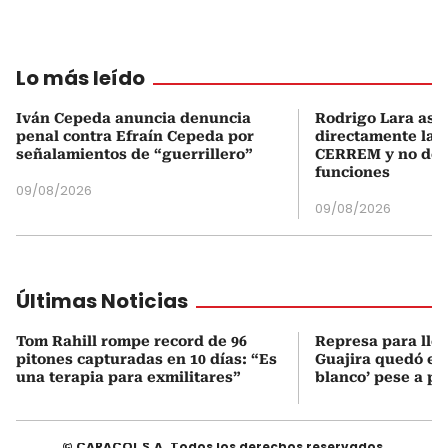
Lo más leído
Iván Cepeda anuncia denuncia
Rodrigo Lara asu
penal contra Efraín Cepeda por
directamente la P
señalamientos de “guerrillero”
CERREM y no del
funciones
09/08/2026
09/08/2026
Últimas Noticias
Tom Rahill rompe record de 96
Represa para lle
pitones capturadas en 10 días: “Es
Guajira quedó en 
una terapia para exmilitares”
blanco’ pese a p
© CARACOL S.A. Todos los derechos reservados.