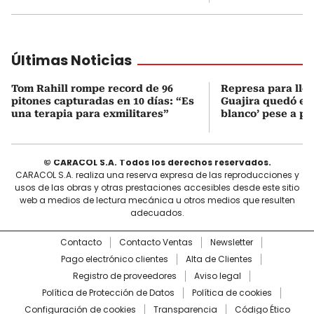
Últimas Noticias
Tom Rahill rompe record de 96
Represa para lle
pitones capturadas en 10 días: “Es
Guajira quedó en 
una terapia para exmilitares”
blanco’ pese a p
© CARACOL S.A. Todos los derechos reservados.
CARACOL S.A. realiza una reserva expresa de las reproducciones y
usos de las obras y otras prestaciones accesibles desde este sitio
web a medios de lectura mecánica u otros medios que resulten
adecuados.
Contacto
Contacto Ventas
Newsletter
Pago electrónico clientes
Alta de Clientes
Registro de proveedores
Aviso legal
Política de Protección de Datos
Política de cookies
Configuración de cookies
Transparencia
Código Ético