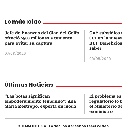
Lo más leído
Jefe de finanzas del Clan del Golfo
Qué subsidios rec
ofreció $500 millones a teniente
C01 en la nueva c
para evitar su captura
RUI: Beneficios y
saber
07/08/2026
06/08/2026
Últimas Noticias
“Las botas significan
El problema es q
empoderamiento femenino”: Ana
regulatorio lo ti
María Restrepo, experta en moda
el Ministerio de 
exministro
© CARACOL S.A. Todos los derechos reservados.