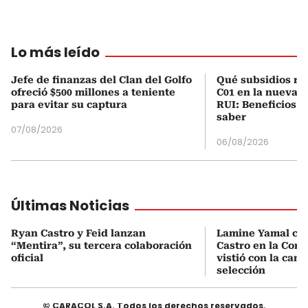
Lo más leído
Jefe de finanzas del Clan del Golfo
Qué subsidios rec
ofreció $500 millones a teniente
C01 en la nueva c
para evitar su captura
RUI: Beneficios y
saber
07/08/2026
06/08/2026
Últimas Noticias
Ryan Castro y Feid lanzan
Lamine Yamal ca
“Mentira”, su tercera colaboración
Castro en la Comu
oficial
vistió con la cami
selección
© CARACOL S.A. Todos los derechos reservados.