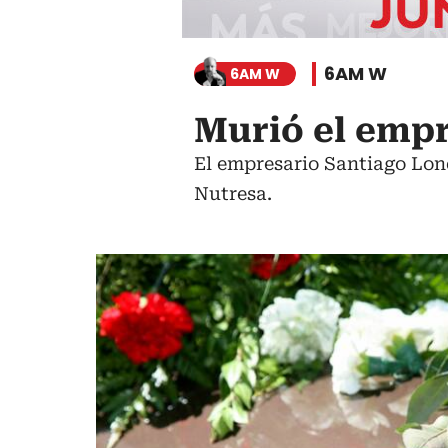
6AM W
6AM W
Murió el emp
El empresario Santiago Lond
Nutresa.