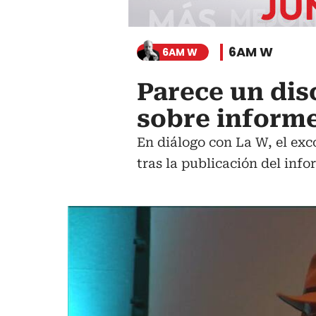
6AM W
6AM W
Parece un dis
sobre informe
En diálogo con La W, el exc
tras la publicación del info