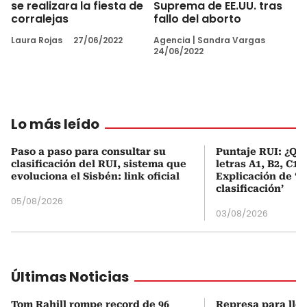
se realizara la fiesta de
Suprema de EE.UU. tras
corralejas
fallo del aborto
Laura Rojas
27/06/2022
Agencia
|
Sandra Vargas
24/06/2022
Lo más leído
Paso a paso para consultar su
Puntaje RUI: ¿Qué
clasificación del RUI, sistema que
letras A1, B2, C1 
evoluciona el Sisbén: link oficial
Explicación de ‘
clasificación’
05/08/2026
03/08/2026
Últimas Noticias
Tom Rahill rompe record de 96
Represa para lle