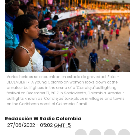
Varios heridos se encuentran en estado de gravedad. Foto: -
DECEMBER 17: A young Colombian woman looks down at the
amateur bullfighters in the arena of a 'Corraleja' bullfighting
festival on December 17, 2017 in Soplaviento, Colombia. Amateur
bullfights known as 'Corralejas' take place in villages and towns
on the Caribbean coast of Colombia. Famil
Redacción W Radio Colombia
27/06/2022 - 05:02
GMT-5