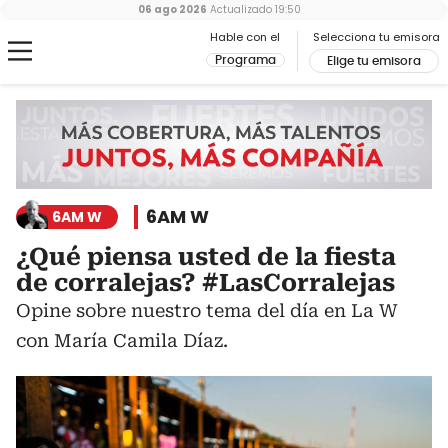
06 ago 2026
Actualizado
19:50
Hable con el
Selecciona tu emisora
Programa
Elige tu emisora
6AM W
6AM W
¿Qué piensa usted de la fiesta
de corralejas? #LasCorralejas
Opine sobre nuestro tema del día en La W
con María Camila Díaz.