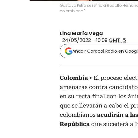
Gustavo Petro se refirió a Rodolfo Hern
colombiana".
Lina María Vega
24/05/2022 - 10:09
GMT-5
Añadir Caracol Radio en Goog
Colombia
El proceso elec
amenazas contra candidatos
en su recta final con los án
que se llevarán a cabo el 
colombianos
acudirán a las
República
que sucederá a 