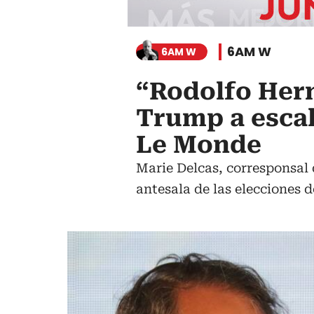
6AM W
6AM W
“Rodolfo Her
Trump a escal
Le Monde
Marie Delcas, corresponsal 
antesala de las elecciones 