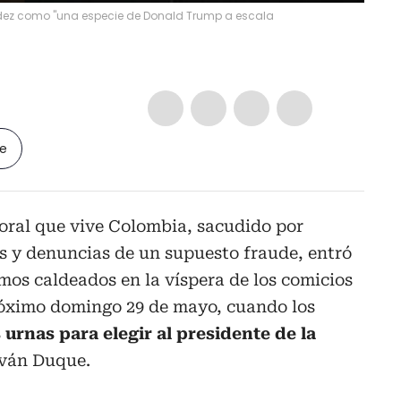
ández como "una especie de Donald Trump a escala
le
toral que vive Colombia, sacudido por
 y denuncias de un supuesto fraude, entró
imos caldeados en la víspera de los comicios
próximo domingo 29 de mayo, cuando los
 urnas para elegir al presidente de la
Iván Duque.