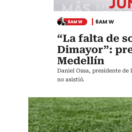
6AM W
6AM W
“La falta de s
Dimayor”: pre
Medellín
Daniel Ossa, presidente de 
no asistió.