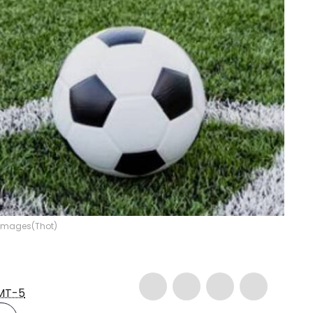
y Images
(
Thot
)
MT-5