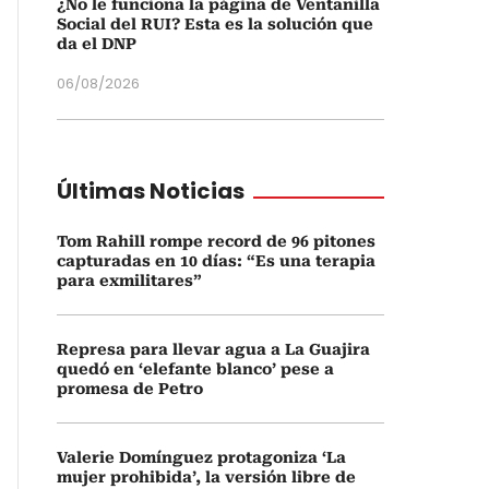
¿No le funciona la página de Ventanilla
Social del RUI? Esta es la solución que
da el DNP
06/08/2026
Últimas Noticias
Tom Rahill rompe record de 96 pitones
capturadas en 10 días: “Es una terapia
para exmilitares”
Represa para llevar agua a La Guajira
quedó en ‘elefante blanco’ pese a
promesa de Petro
Valerie Domínguez protagoniza ‘La
mujer prohibida’, la versión libre de