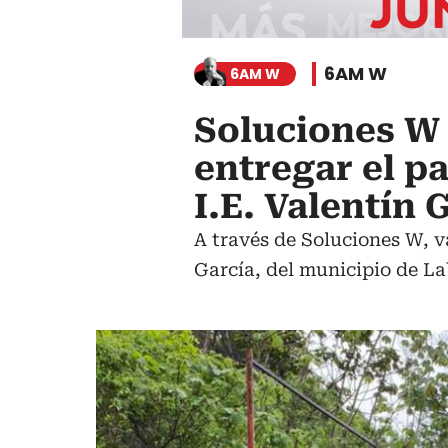
6AM W
6AM W
Soluciones W 
entregar el pa
I.E. Valentín 
A través de Soluciones W, v
García, del municipio de L