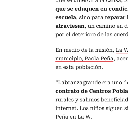
que se unieron a la causa, 
que se eduquen en condic
escuela
, sino para r
eparar 
atraviesan
, un camino en d
por el deterioro de las cuer
En medio de la misión,
La W
municipio, Paola Peña
, ace
en esta población.
“Labranzagrande era uno d
contrato de Centros Pobl
rurales y salimos beneficiad
internet. Los niños siguen si
Peña en La W.