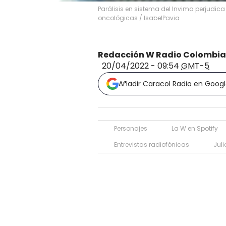
Parálisis en sistema del Invima perjudi
oncológicas
/
IsabelPavia
Redacción W Radio Colombia
20/04/2022 - 09:54
GMT-5
Añadir Caracol Radio en Goog
Personajes
La W en Spotify
Entrevistas radiofónicas
Juli