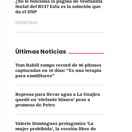
¿No le funciona la página de Ventanilla
Social del RUI? Esta es la solución que
da el DNP
06/08/2026
Últimas Noticias
Tom Rahill rompe record de 96 pitones
capturadas en 10 días: “Es una terapia
para exmilitares”
Represa para llevar agua a La Guajira
quedó en ‘elefante blanco’ pese a
promesa de Petro
Valerie Domínguez protagoniza ‘La
mujer prohibida’, la versión libre de