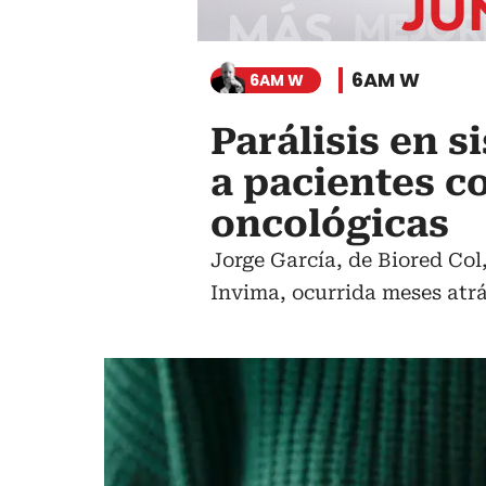
6AM W
6AM W
Parálisis en 
a pacientes 
oncológicas
Jorge García, de Biored Col,
Invima, ocurrida meses atrá