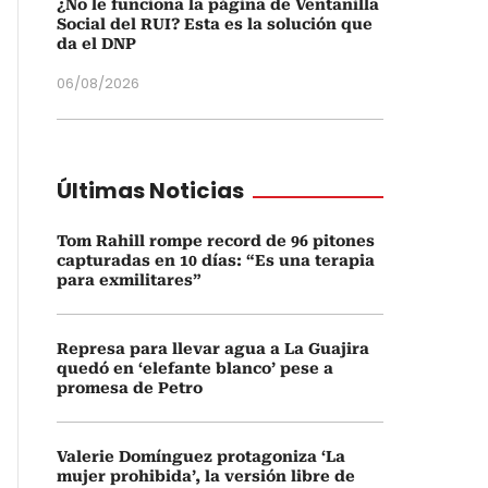
¿No le funciona la página de Ventanilla
Social del RUI? Esta es la solución que
da el DNP
06/08/2026
Últimas Noticias
Tom Rahill rompe record de 96 pitones
capturadas en 10 días: “Es una terapia
para exmilitares”
Represa para llevar agua a La Guajira
quedó en ‘elefante blanco’ pese a
promesa de Petro
Valerie Domínguez protagoniza ‘La
mujer prohibida’, la versión libre de