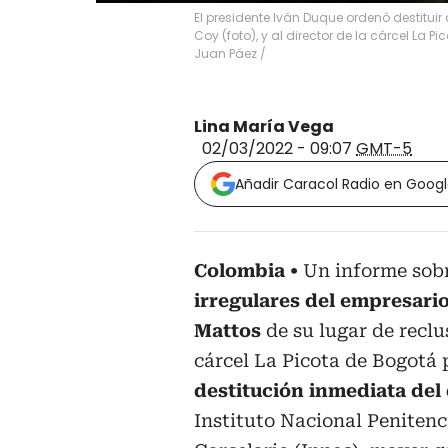
El presidente Iván Duque ordenó destituir
Coy (foto), y al director de la cárcel La 
Juan Páez /
Lina María Vega
02/03/2022 - 09:07
GMT-5
Añadir Caracol Radio en Goog
Colombia
Un informe sobr
irregulares del empresario
Mattos
de su lugar de reclu
cárcel La Picota de Bogotá 
destitución inmediata del
Instituto Nacional Penitenc