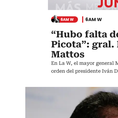
6AM W
6AM W
“Hubo falta de
Picota”: gral
Mattos
En La W, el mayor general M
orden del presidente Iván D