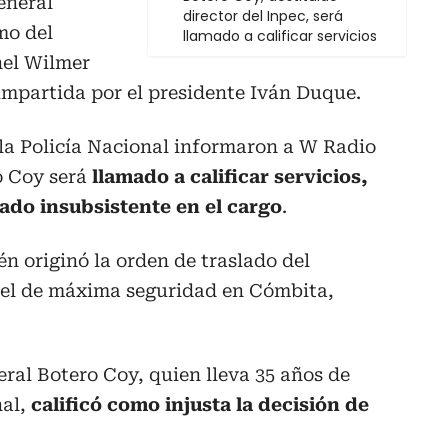
eneral
director del Inpec, será
mo del
llamado a calificar servicios
nel Wilmer
 impartida por el presidente Iván Duque.
la Policía Nacional informaron a W Radio
o Coy será
llamado a calificar servicios,
rado insubsistente en el cargo
.
én originó la orden de traslado del
cel de máxima seguridad en Cómbita,
eral Botero Coy, quien lleva 35 años de
nal,
calificó como injusta la decisión de