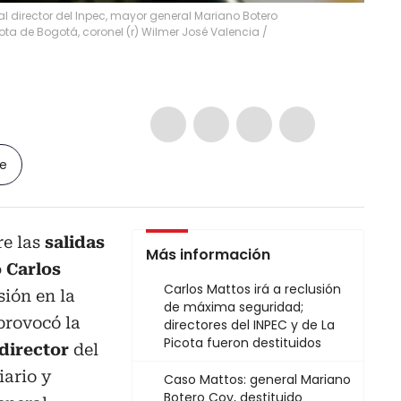
 al director del Inpec, mayor general Mariano Botero
Picota de Bogotá, coronel (r) Wilmer José Valencia
/
le
e las
salidas
Más información
 Carlos
Carlos Mattos irá a reclusión
sión en la
de máxima seguridad;
provocó la
directores del INPEC y de La
Picota fueron destituidos
 director
del
iario y
Caso Mattos: general Mariano
Botero Coy, destituido