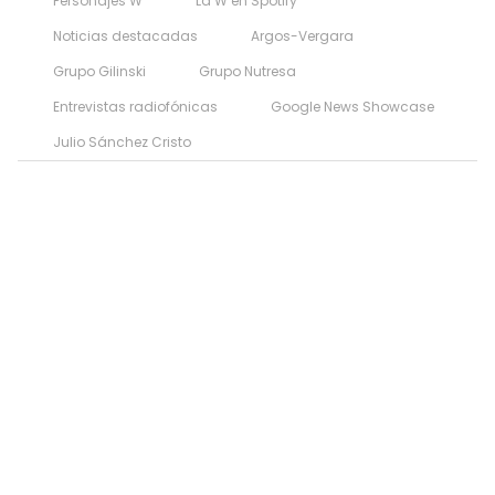
Personajes W
La W en Spotify
Noticias destacadas
Argos-Vergara
Grupo Gilinski
Grupo Nutresa
Entrevistas radiofónicas
Google News Showcase
Julio Sánchez Cristo