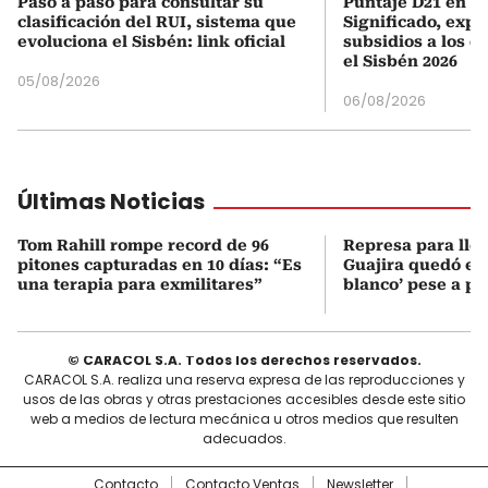
Paso a paso para consultar su
Puntaje D21 en el
clasificación del RUI, sistema que
Significado, expl
evoluciona el Sisbén: link oficial
subsidios a los q
el Sisbén 2026
05/08/2026
06/08/2026
Últimas Noticias
Tom Rahill rompe record de 96
Represa para lle
pitones capturadas en 10 días: “Es
Guajira quedó en 
una terapia para exmilitares”
blanco’ pese a p
© CARACOL S.A. Todos los derechos reservados.
CARACOL S.A. realiza una reserva expresa de las reproducciones y
usos de las obras y otras prestaciones accesibles desde este sitio
web a medios de lectura mecánica u otros medios que resulten
adecuados.
Contacto
Contacto Ventas
Newsletter