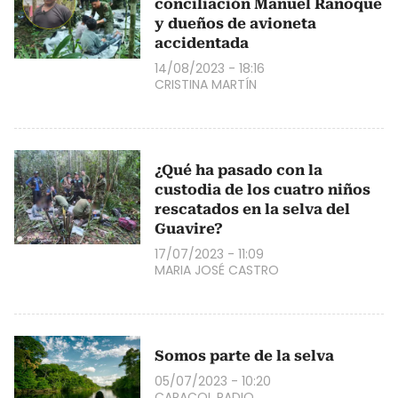
conciliación Manuel Ranoque
y dueños de avioneta
accidentada
14/08/2023 - 18:16
CRISTINA MARTÍN
¿Qué ha pasado con la
custodia de los cuatro niños
rescatados en la selva del
Guavire?
17/07/2023 - 11:09
MARIA JOSÉ CASTRO
Somos parte de la selva
05/07/2023 - 10:20
CARACOL RADIO