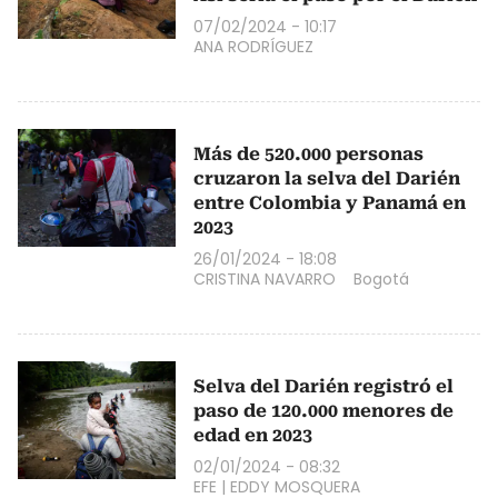
07/02/2024 - 10:17
ANA RODRÍGUEZ
Más de 520.000 personas
cruzaron la selva del Darién
entre Colombia y Panamá en
2023
26/01/2024 - 18:08
CRISTINA NAVARRO
Bogotá
Selva del Darién registró el
paso de 120.000 menores de
edad en 2023
02/01/2024 - 08:32
EFE
|
EDDY MOSQUERA