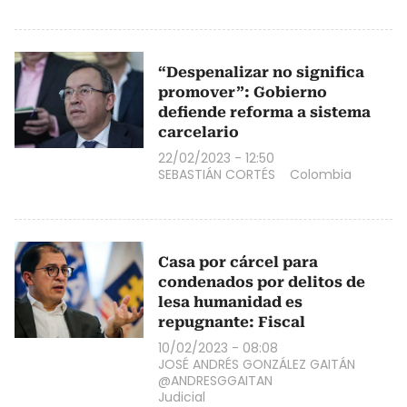
“Despenalizar no significa
promover”: Gobierno
defiende reforma a sistema
carcelario
22/02/2023 - 12:50
SEBASTIÁN CORTÉS
Colombia
Casa por cárcel para
condenados por delitos de
lesa humanidad es
repugnante: Fiscal
10/02/2023 - 08:08
JOSÉ ANDRÉS GONZÁLEZ GAITÁN
@ANDRESGGAITAN
Judicial