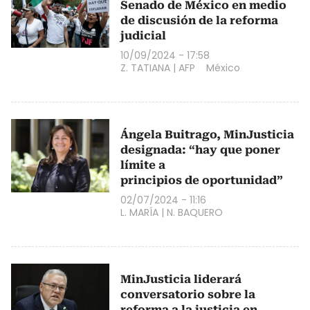
Senado de México en medio
de discusión de la reforma
judicial
10/09/2024 - 17:58
Z. TATIANA
|
AFP
México
Ángela Buitrago, MinJusticia
designada: “hay que poner
límite a
principios de oportunidad”
02/07/2024 - 11:16
L. MARÍA
|
N. BAQUERO
MinJusticia liderará
conversatorio sobre la
reforma a la justicia en