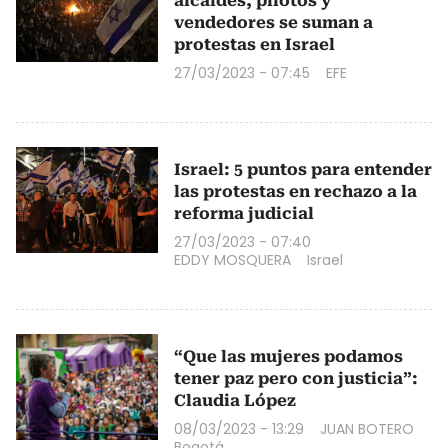
alcaldes, pilotos y
vendedores se suman a
protestas en Israel
27/03/2023 - 07:45
EFE
Israel: 5 puntos para entender
las protestas en rechazo a la
reforma judicial
27/03/2023 - 07:40
EDDY MOSQUERA
Israel
“Que las mujeres podamos
tener paz pero con justicia”:
Claudia López
08/03/2023 - 13:29
JUAN BOTERO
Bogotá