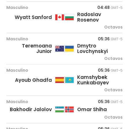
Masculino
04:48
GMT-5
Radoslav
Wyatt Sanford
Rosenov
Octavos
Masculino
05:36
GMT-5
Teremoana
Dmytro
Junior
Lovchynskyi
Octavos
Masculino
05:36
GMT-5
Kamshybek
Ayoub Ghadfa
Kunkabayev
Octavos
Masculino
05:36
GMT-5
Bakhodir Jalolov
Omar Shiha
Octavos