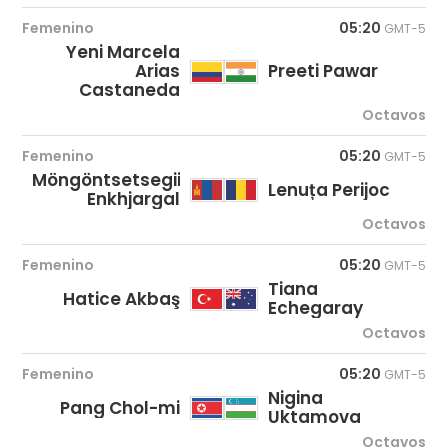
Femenino
05:20
GMT-5
Yeni Marcela
Arias
Preeti Pawar
Castaneda
Octavos
Femenino
05:20
GMT-5
Möngöntsetsegiin
Lenuța Perijoc
Enkhjargal
Octavos
Femenino
05:20
GMT-5
Tiana
Hatice Akbaş
Echegaray
Octavos
Femenino
05:20
GMT-5
Nigina
Pang Chol-mi
Uktamova
Octavos