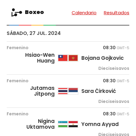
Boxeo
Calendario
Resultados
SÁBADO, 27 JUL. 2024
Femenino
08:30
GMT-5
Hsiao-Wen
Bojana Gojkovic
Huang
Dieciseisavos
Femenino
08:30
GMT-5
Jutamas
Sara Ćirković
Jitpong
Dieciseisavos
Femenino
08:30
GMT-5
Nigina
Yomna Ayyad
Uktamova
Dieciseisavos