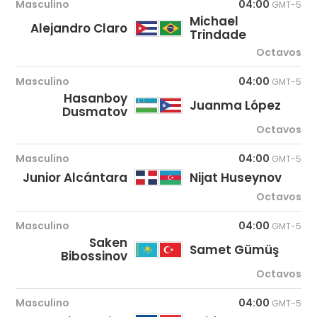
Masculino
04:00
GMT-5
Michael
Alejandro Claro
Trindade
Octavos
Masculino
04:00
GMT-5
Hasanboy
Juanma López
Dusmatov
Octavos
Masculino
04:00
GMT-5
Junior Alcántara
Nijat Huseynov
Octavos
Masculino
04:00
GMT-5
Saken
Samet Gümüş
Bibossinov
Octavos
Masculino
04:00
GMT-5