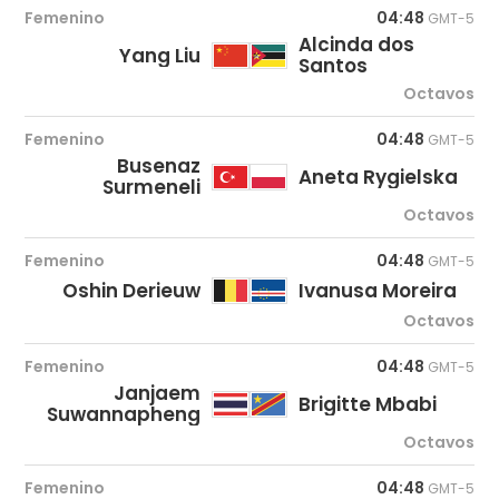
Femenino
04:48
GMT-5
Alcinda dos
Yang Liu
Santos
Octavos
Femenino
04:48
GMT-5
Busenaz
Aneta Rygielska
Surmeneli
Octavos
Femenino
04:48
GMT-5
Oshin Derieuw
Ivanusa Moreira
Octavos
Femenino
04:48
GMT-5
Janjaem
Brigitte Mbabi
Suwannapheng
Octavos
Femenino
04:48
GMT-5