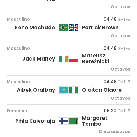
Octavos
Masculino
04:48
GMT-5
Keno Machado
Patrick Brown
Octavos
Masculino
04:48
GMT-5
Mateusz
Jack Marley
Bereźnicki
Octavos
Masculino
04:48
GMT-5
Aibek Oralbay
Olaitan Olaore
Octavos
Femenino
05:20
GMT-5
Margaret
Pihla Kaivo-oja
Tembo
Dieciseisavos