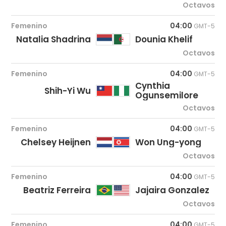
Octavos
Femenino
04:00
GMT-5
Natalia Shadrina
Dounia Khelif
Octavos
Femenino
04:00
GMT-5
Cynthia
Shih-Yi Wu
Ogunsemilore
Octavos
Femenino
04:00
GMT-5
Chelsey Heijnen
Won Ung-yong
Octavos
Femenino
04:00
GMT-5
Beatriz Ferreira
Jajaira Gonzalez
Octavos
Femenino
04:00
GMT-5