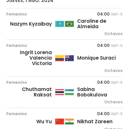
JUEVES, 1 AGO. 2024
Femenino
04:00
GMT-5
Caroline de
Nazym Kyzaibay
Almeida
Octavos
Femenino
04:00
GMT-5
Ingrit Lorena
Valencia
Monique Suraci
Victoria
Octavos
Femenino
04:00
GMT-5
Chuthamat
Sabina
Raksat
Bobokulova
Octavos
Femenino
04:00
GMT-5
Wu Yu
Nikhat Zareen