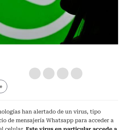
le
nologías han alertado de un virus, tipo
vicio de mensajería Whatsapp para acceder a
l celular.
Este virus en particular accede a