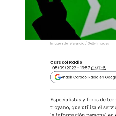
Imagen de referencia
/
Getty Images
Caracol Radio
05/09/2022 - 19:57
GMT-5
Añadir Caracol Radio en Goog
Especialistas y foros de tec
troyano, que utiliza el ser
la información personal en e