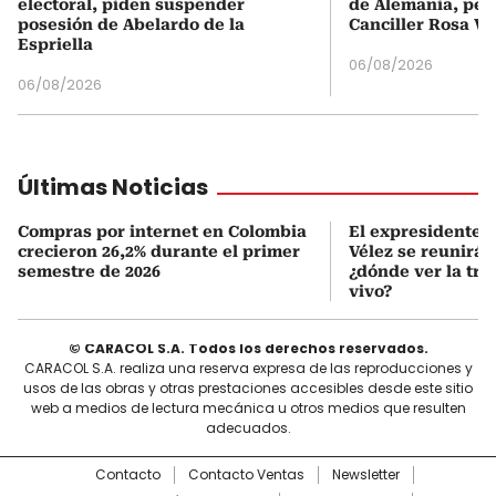
electoral, piden suspender
de Alemania, pero
posesión de Abelardo de la
Canciller Rosa Vi
Espriella
06/08/2026
06/08/2026
Últimas Noticias
Compras por internet en Colombia
El expresidente Á
crecieron 26,2% durante el primer
Vélez se reunirá 
semestre de 2026
¿dónde ver la tr
vivo?
© CARACOL S.A. Todos los derechos reservados.
CARACOL S.A. realiza una reserva expresa de las reproducciones y
usos de las obras y otras prestaciones accesibles desde este sitio
web a medios de lectura mecánica u otros medios que resulten
adecuados.
Contacto
Contacto Ventas
Newsletter