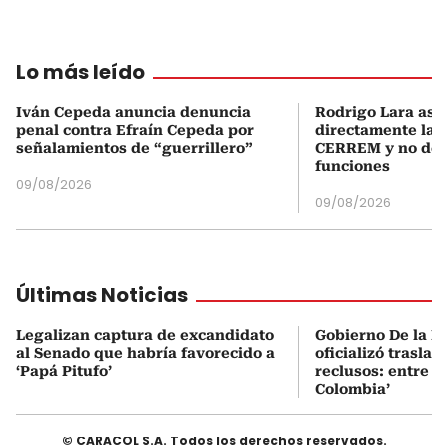
Lo más leído
Iván Cepeda anuncia denuncia
Rodrigo Lara asu
penal contra Efraín Cepeda por
directamente la P
señalamientos de “guerrillero”
CERREM y no del
funciones
09/08/2026
09/08/2026
Últimas Noticias
Legalizan captura de excandidato
Gobierno De la Es
al Senado que habría favorecido a
oficializó traslad
‘Papá Pitufo’
reclusos: entre el
Colombia’
© CARACOL S.A. Todos los derechos reservados.