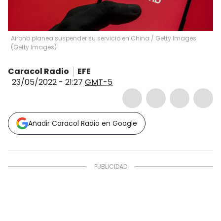
Airbnb planea suspender su servicio en China
/
Getty Images
(
Getty Images
)
Caracol Radio
EFE
23/05/2022 - 21:27
GMT-5
Añadir Caracol Radio en Google