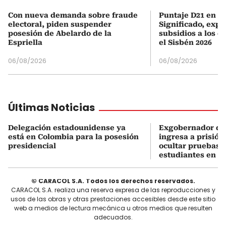
Con nueva demanda sobre fraude
Puntaje D21 en el
electoral, piden suspender
Significado, expl
posesión de Abelardo de la
subsidios a los q
Espriella
el Sisbén 2026
06/08/2026
06/08/2026
Últimas Noticias
Delegación estadounidense ya
Exgobernador de
está en Colombia para la posesión
ingresa a prisión
presidencial
ocultar pruebas 
estudiantes en M
© CARACOL S.A. Todos los derechos reservados.
CARACOL S.A. realiza una reserva expresa de las reproducciones y
usos de las obras y otras prestaciones accesibles desde este sitio
web a medios de lectura mecánica u otros medios que resulten
adecuados.