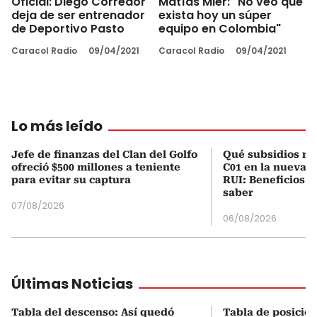
Oficial: Diego Corredor
Matías Mier: "No veo que
deja de ser entrenador
exista hoy un súper
de Deportivo Pasto
equipo en Colombia"
Caracol Radio
09/04/2021
Caracol Radio
09/04/2021
Lo más leído
Jefe de finanzas del Clan del Golfo
Qué subsidios rec
ofreció $500 millones a teniente
C01 en la nueva c
para evitar su captura
RUI: Beneficios y
saber
07/08/2026
06/08/2026
Últimas Noticias
Tabla del descenso: Así quedó
Tabla de posicio