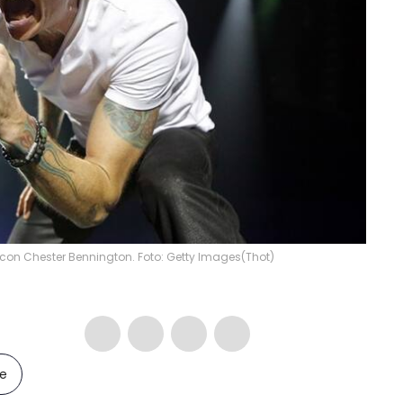
" con Chester Bennington. Foto: Getty Images
(
Thot
)
le