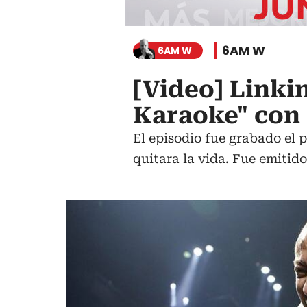
6AM W
6AM W
[Video] Linki
Karaoke" con
El episodio fue grabado el p
quitara la vida. Fue emitid