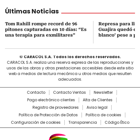
Últimas Noticias
Tom Rahill rompe record de 96
Represa para lle
pitones capturadas en 10 días: “Es
Guajira quedó en 
una terapia para exmilitares”
blanco’ pese a p
© CARACOL S.A. Todos los derechos reservados.
CARACOL S.A. realiza una reserva expresa de las reproducciones y
usos de las obras y otras prestaciones accesibles desde este sitio
web a medios de lectura mecánica u otros medios que resulten
adecuados.
Contacto
Contacto Ventas
Newsletter
Pago electrónico clientes
Alta de Clientes
Registro de proveedores
Aviso legal
Política de Protección de Datos
Política de cookies
Configuración de cookies
Transparencia
Código Ético