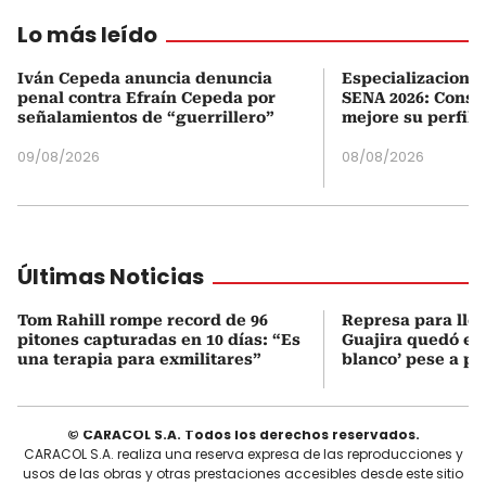
Lo más leído
Iván Cepeda anuncia denuncia
Especializaciones
penal contra Efraín Cepeda por
SENA 2026: Consul
señalamientos de “guerrillero”
mejore su perfil 
09/08/2026
08/08/2026
Últimas Noticias
Tom Rahill rompe record de 96
Represa para lle
pitones capturadas en 10 días: “Es
Guajira quedó en 
una terapia para exmilitares”
blanco’ pese a p
© CARACOL S.A. Todos los derechos reservados.
CARACOL S.A. realiza una reserva expresa de las reproducciones y
usos de las obras y otras prestaciones accesibles desde este sitio