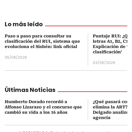
Lo más leído
Paso a paso para consultar su
Puntaje RUI: ¿Qué
clasificación del RUI, sistema que
letras A1, B2, C1 
evoluciona el Sisbén: link oficial
Explicación de ‘
clasificación’
05/08/2026
03/08/2026
Últimas Noticias
Humberto Dorado recordó a
¿Qué pasará con l
Alfonso Lizarazo y el concurso que
elimina la ART? D
cambió su vida a los 16 años
Delgado analizó e
agencia