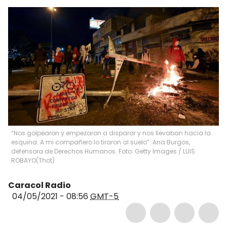
“Nos golpearon y empezaron a disparar y nos llevaban hacia la
esquina. A mi compañero lo tiraron al suelo”: Ana Burgos,
defensora de Derechos Humanos. Foto: Getty Images / LUIS
ROBAYO
(
Thot
)
Caracol Radio
04/05/2021 - 08:56
GMT-5