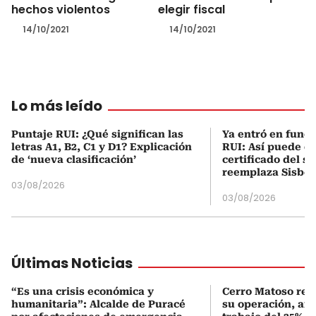
hechos violentos
elegir fiscal
14/10/2021
14/10/2021
Lo más leído
Puntaje RUI: ¿Qué significan las
Ya entró en func
letras A1, B2, C1 y D1? Explicación
RUI: Así puede d
de ‘nueva clasificación’
certificado del s
reemplaza Sisbé
03/08/2026
03/08/2026
Últimas Noticias
“Es una crisis económica y
Cerro Matoso red
humanitaria”: Alcalde de Puracé
su operación, afe